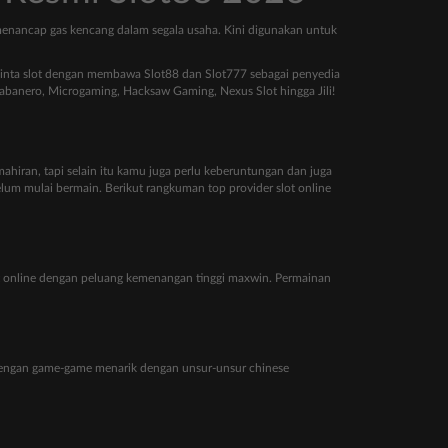
 menancap gas kencang dalam segala usaha. Kini digunakan untuk
ecinta slot dengan membawa Slot88 dan Slot777 sebagai penyedia
y, Habanero, Microgaming, Hacksaw Gaming, Nexus Slot hingga Jili!
iran, tapi selain itu kamu juga perlu keberuntungan dan juga
lum mulai bermain. Berikut rangkuman top provider slot online
lot online dengan peluang kemenangan tinggi maxwin. Permainan
l dengan game-game menarik dengan unsur-unsur chinese