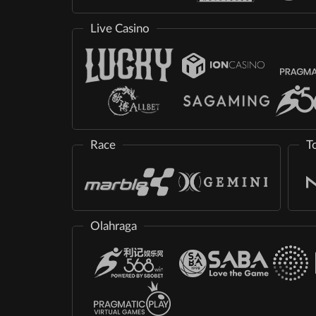
Live Casino
Race
T
Olahraga