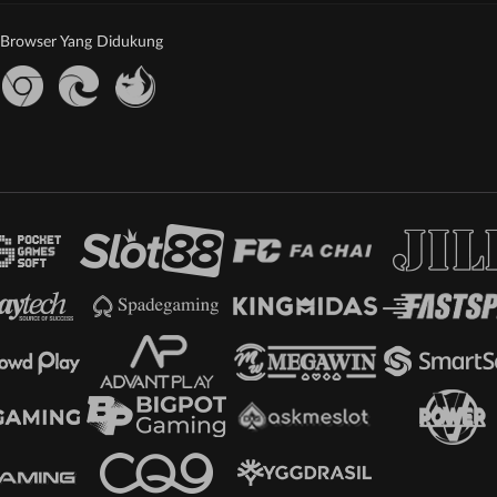
Browser Yang Didukung