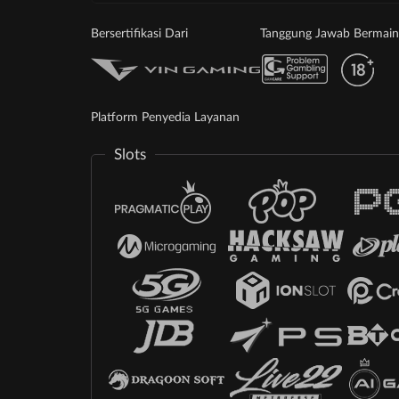
Bersertifikasi Dari
Tanggung Jawab Bermain
Platform Penyedia Layanan
Slots