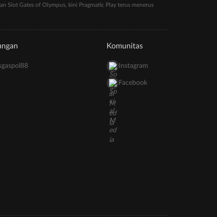
an Slot Gates of Olympus, kini Pragmatic Play terus menerus
ungan
Komunitas
sgaspol88
Instagram
Facebook