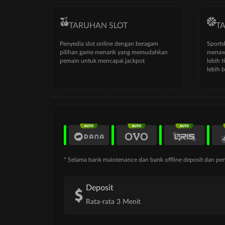
TARUHAN SLOT
T
Penyedia slot online dengan beragam
Sports
pilihan game menarik yang memudahkan
menawa
pemain untuk mencapai jackpot
lebih 
lebih 
* Selama bank maintenance dan bank offline deposit dan pen
Deposit
Rata-rata 3 Menit