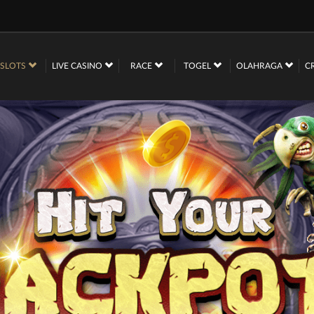
SLOTS
LIVE CASINO
RACE
TOGEL
OLAHRAGA
C