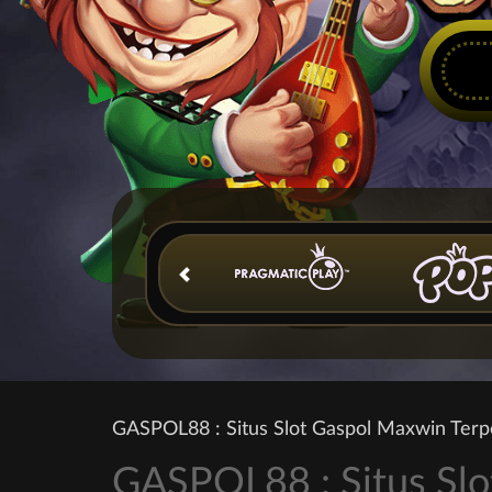
GASPOL88 : Situs Slot Gaspol Maxwin Ter
GASPOL88 : Situs Slo