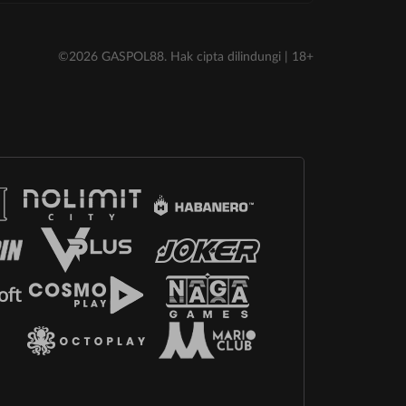
©2026 GASPOL88. Hak cipta dilindungi | 18+