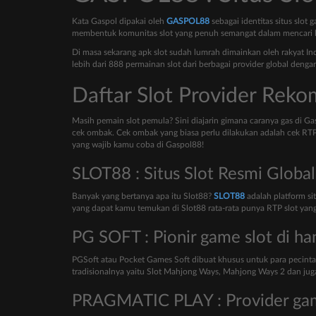
Kata Gaspol dipakai oleh
GASPOL88
sebagai identitas situs slo
membentuk komunitas slot yang penuh semangat dalam mencari 
Di masa sekarang apk slot sudah lumrah dimainkan oleh rakyat I
lebih dari 888 permainan slot dari berbagai provider global dengan
Daftar Slot Provider Rek
Masih pemain slot pemula? Sini diajarin gimana caranya gas di 
cek ombak. Cek ombak yang biasa perlu dilakukan adalah cek RTP 
yang wajib kamu coba di Gaspol88!
SLOT88 : Situs Slot Resmi Global
Banyak yang bertanya apa itu Slot88?
SLOT88
adalah platform si
yang dapat kamu temukan di Slot88 rata-rata punya RTP slot yang
PG SOFT : Pionir game slot di h
PGSoft atau Pocket Games Soft dibuat khusus untuk para pecinta 
tradisionalnya yaitu Slot Mahjong Ways, Mahjong Ways 2 dan jug
PRAGMATIC PLAY : Provider game