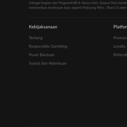
Sebagai bagian dari Pragmatic88 & Nexus Slot, Gaspol Slot merek
memberikan terobosan baru seperti Mahjong Wins : Black Scatter 
Kebijaksanaan
Platfo
Tentang
Promos
Responsible Gambling
Loyalty
Pusat Bantuan
Referral
Syarat dan Ketentuan