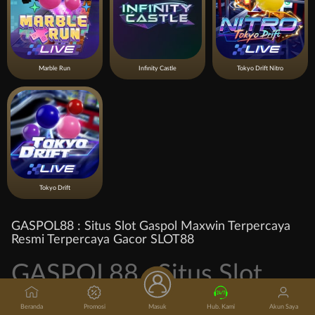
Marble Run
Infinity Castle
Tokyo Drift Nitro
Tokyo Drift
GASPOL88 : Situs Slot Gaspol Maxwin Terpercaya
Resmi Terpercaya Gacor SLOT88
GASPOL88 : Situs Slot
Gaspol Maxwin
Beranda
Promosi
Masuk
Hub. Kami
Akun Saya