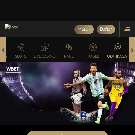
Masuk
Daftar
MES
SLOTS
LIVE CASINO
RACE
TOGEL
OLAHRAGA
CR