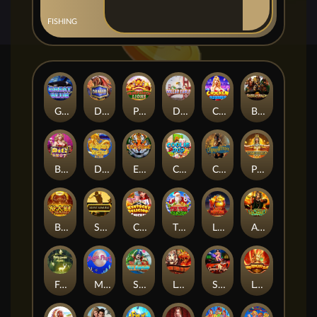
FISHING
Great Blue
Dragon
Prosperous Lions
Dollar Eagle
Chjcken Djnner
Brothers Kingdom
Big Shot
Dragon's Riches
Eyes of Fortune
Cookie Pop
Captain
Pyramid Adventure
Big Prosperity
Samurai
Crazy Restaurant
TIS The Season
Lucky Fortune
Archer
Fairy Garden
Magic Pearl
Sea Captain
Long Teng Hu Xiao
Striper Night
LongTengHuXiao2