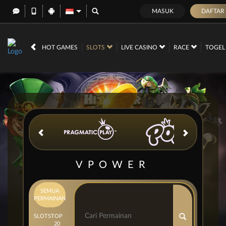
MASUK
DAFTAR
IDR
12,734,762,
HOT GAMES
SLOTS
LIVE CASINO
RACE
TOGE
VPOWER
SEMUA
PERMAINAN
SLOTS
TOP
20