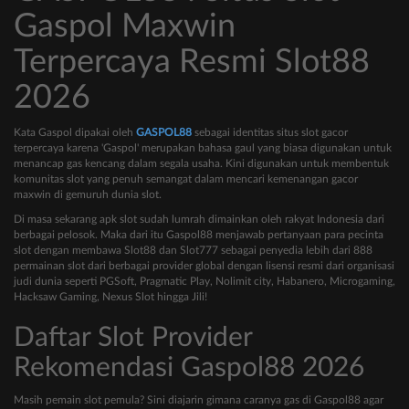
Gaspol Maxwin
Terpercaya Resmi Slot88
2026
Kata Gaspol dipakai oleh
GASPOL88
sebagai identitas situs slot gacor
terpercaya karena 'Gaspol' merupakan bahasa gaul yang biasa digunakan untuk
menancap gas kencang dalam segala usaha. Kini digunakan untuk membentuk
komunitas slot yang penuh semangat dalam mencari kemenangan gacor
maxwin di gemuruh dunia slot.
Di masa sekarang apk slot sudah lumrah dimainkan oleh rakyat Indonesia dari
berbagai pelosok. Maka dari itu Gaspol88 menjawab pertanyaan para pecinta
slot dengan membawa Slot88 dan Slot777 sebagai penyedia lebih dari 888
permainan slot dari berbagai provider global dengan lisensi resmi dari organisasi
judi dunia seperti PGSoft, Pragmatic Play, Nolimit city, Habanero, Microgaming,
Hacksaw Gaming, Nexus Slot hingga Jili!
Daftar Slot Provider
Rekomendasi Gaspol88 2026
Masih pemain slot pemula? Sini diajarin gimana caranya gas di Gaspol88 agar