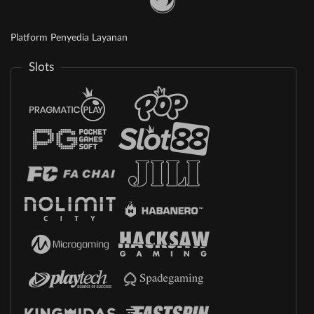
Platform Penyedia Layanan
Slots