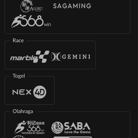
Race
Togel
Olahraga