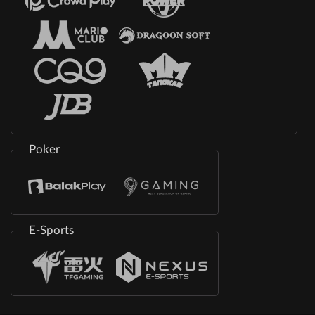
Poker
E-Sports