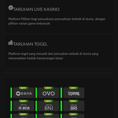
TARUHAN LIVE KASINO
Platform Pilihan bagi perusahaan-perusahaan terbaik di dunia, dengan
pilihan variasi game terbanyak
TARUHAN TOGEL
Platform togel yang menarik dari perusahan terbaik di dunia yang
menawarkan hadiah kemenangan besar