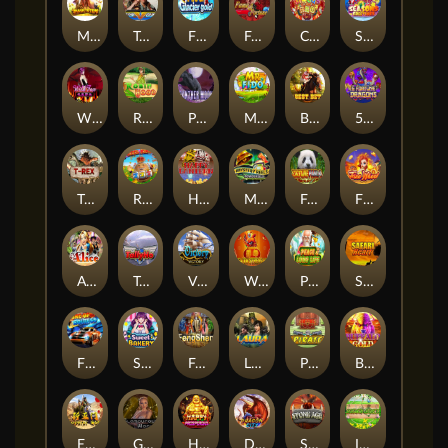
Magic Totem
Top Gun
Fire of glacier gold
Fame
Circus
Seasons
Wild Fox
Robin Hood
Panther Moon
Mr.Fido
Best Bet
5 Fortune Dragon
T-REX
Reel King Mega
Happy Lantern
Mystery Reels Power Reels
Fortune Panda
Fire Wheel
Alice
Tally Ho
Victory
Wealth
Peace&Long Life
SAFARI Heat
Fire of Route 66
Sweetbakery
Feng Shen
Laura
Pirate
Buffalo Gold
Emperor Gate
Glamourous World
Happy Prosperous
Dragon City
StoneAge
Irish Luck