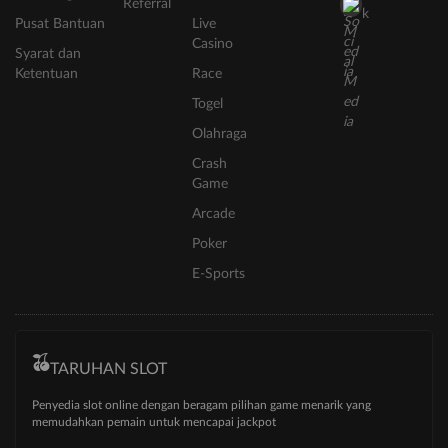
Referral
k
Pusat Bantuan
Live
Casino
Syarat dan
Ketentuan
Race
Togel
Olahraga
Crash
Game
Arcade
Poker
E-Sports
TARUHAN SLOT
Penyedia slot online dengan beragam pilihan game menarik yang
memudahkan pemain untuk mencapai jackpot