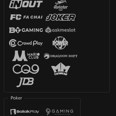
Poker