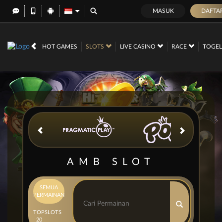
MASUK
DAFTA
IDR
12,746,629,
HOT GAMES
SLOTS
LIVE CASINO
RACE
TOGE
AMB SLOT
SEMUA
PERMAINAN
TOP
SLOTS
20