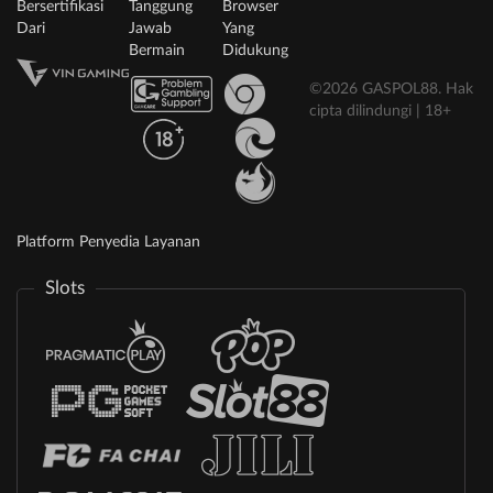
Bersertifikasi
Tanggung
Browser
Dari
Jawab
Yang
Bermain
Didukung
©2026 GASPOL88. Hak
cipta dilindungi | 18+
Platform Penyedia Layanan
Slots