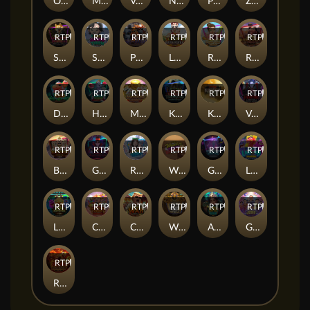
ONE Boxing
Mahjong of the White Tiger
Veggies Bonanza
Neko Reborn
Punk Star
Zushi Prime
RTP
90%
RTP
80%
RTP
82%
RTP
87%
RTP
94%
RTP
89%
Shiba Mogul
Squid Toon
Pet Ranger
Lucky NangKwak
Royal Thai Dessert
Roma Plus
RTP
81%
RTP
95%
RTP
95%
RTP
90%
RTP
80%
RTP
86%
Dino Pops
Hungry Krahung
Mahjong Legend
Kraken Treasure
Kingdom Z
Vampire Hunter
RTP
83%
RTP
79%
RTP
85%
RTP
83%
RTP
95%
RTP
90%
Blessing of the Ox
Ghost House
Rich Rich Water
Wonder Cuisine
Grand Shine
Lab 19 Mania
RTP
79%
RTP
82%
RTP
95%
RTP
95%
RTP
92%
RTP
98%
Little Monster
Centillion Gods
Clash of War
Wrath of Egypt
Aztec Empire 1000
Government Joke
RTP
88%
Roma Kingdom