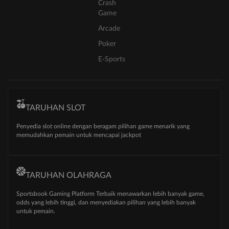
Crash
Game
Arcade
Poker
E-Sports
TARUHAN SLOT
Penyedia slot online dengan beragam pilihan game menarik yang
memudahkan pemain untuk mencapai jackpot
TARUHAN OLAHRAGA
Sportsbook Gaming Platform Terbaik menawarkan lebih banyak game,
odds yang lebih tinggi, dan menyediakan pilihan yang lebih banyak
untuk pemain.