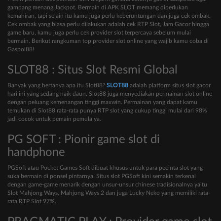
gampang menang Jackpot. Bermain di APK SLOT memang diperlukan
kemahiran, tapi selain itu kamu juga perlu keberuntungan dan juga cek ombak.
Cek ombak yang biasa perlu dilakukan adalah cek RTP Slot, Jam Gacor hingga
game baru, kamu juga perlu cek provider slot terpercaya sebelum mulai
bermain. Berikut rangkuman top provider slot online yang wajib kamu coba di
Gaspol88!
SLOT88 : Situs Slot Resmi Global
Banyak yang bertanya apa itu Slot88?
SLOT88
adalah platform situs slot gacor
hari ini yang sedang naik daun. Slot88 juga menyediakan permainan slot online
dengan peluang kemenangan tinggi maxwin. Permainan yang dapat kamu
temukan di Slot88 rata-rata punya RTP slot yang cukup tinggi mulai dari 98%
jadi cocok untuk pemain pemula ya.
PG SOFT : Pionir game slot di
handphone
PGSoft atau Pocket Games Soft dibuat khusus untuk para pecinta slot yang
suka bermain di ponsel pintarnya. Situs slot PGSoft kini semakin terkenal
dengan game-game menarik dengan unsur-unsur chinese tradisionalnya yaitu
Slot Mahjong Ways, Mahjong Ways 2 dan juga Lucky Neko yang memiliki rata-
rata RTP Slot 97%.