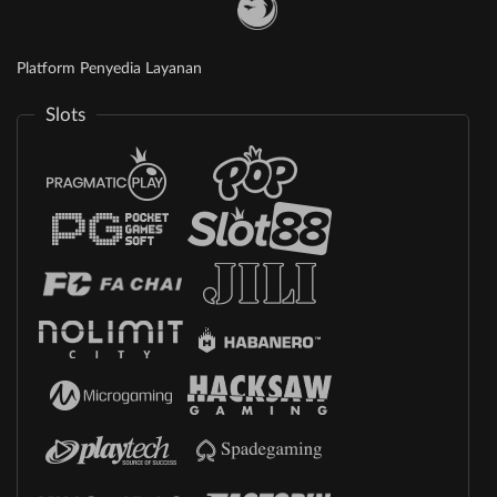
Platform Penyedia Layanan
Slots