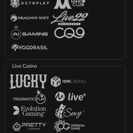
Live Casino