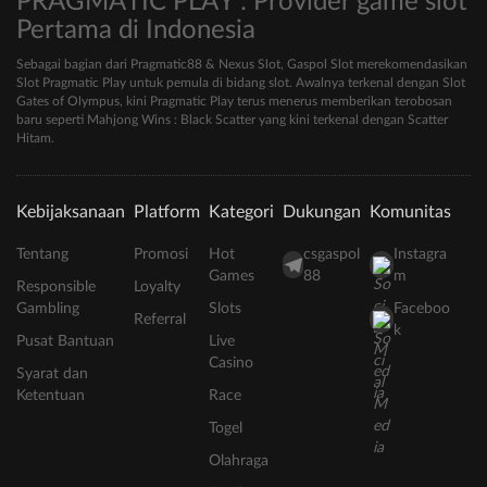
PRAGMATIC PLAY : Provider game slot
Pertama di Indonesia
Sebagai bagian dari Pragmatic88 & Nexus Slot, Gaspol Slot merekomendasikan
Slot Pragmatic Play untuk pemula di bidang slot. Awalnya terkenal dengan Slot
Gates of Olympus, kini Pragmatic Play terus menerus memberikan terobosan
baru seperti Mahjong Wins : Black Scatter yang kini terkenal dengan Scatter
Hitam.
Kebijaksanaan
Platform
Kategori
Dukungan
Komunitas
Tentang
Promosi
Hot
csgaspol
Instagra
Games
88
m
Responsible
Loyalty
Gambling
Slots
Faceboo
Referral
k
Pusat Bantuan
Live
Casino
Syarat dan
Ketentuan
Race
Togel
Olahraga