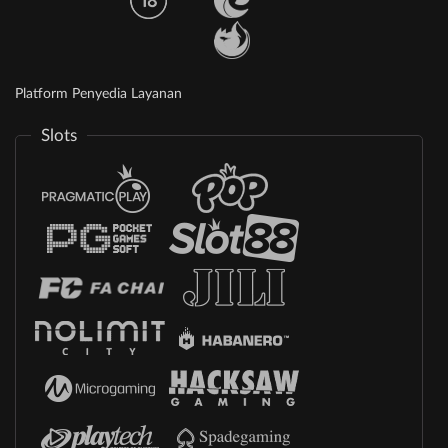
Platform Penyedia Layanan
Slots