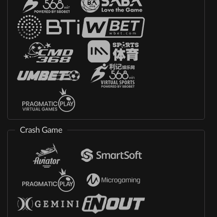
Crash Game