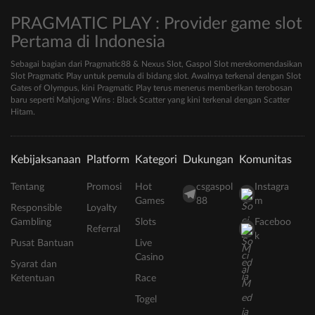
PRAGMATIC PLAY : Provider game slot
Pertama di Indonesia
Sebagai bagian dari Pragmatic88 & Nexus Slot, Gaspol Slot merekomendasikan
Slot Pragmatic Play untuk pemula di bidang slot. Awalnya terkenal dengan Slot
Gates of Olympus, kini Pragmatic Play terus menerus memberikan terobosan
baru seperti Mahjong Wins : Black Scatter yang kini terkenal dengan Scatter
Hitam.
Kebijaksanaan
Platform
Kategori
Dukungan
Komunitas
Tentang
Promosi
Hot
csgaspol
Instagra
Games
88
m
Responsible
Loyalty
Gambling
Slots
Faceboo
Referral
k
Pusat Bantuan
Live
Casino
Syarat dan
Ketentuan
Race
Togel