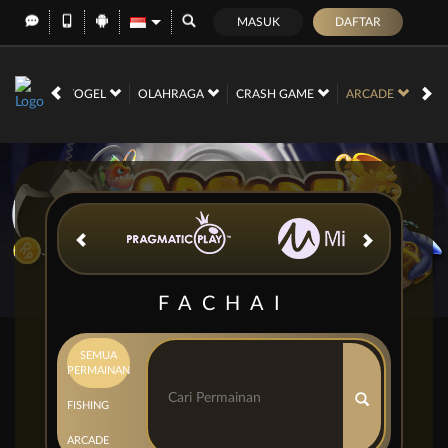
MASUK
DAFTAR
RACE
TOGEL
OLAHRAGA
CRASH GAME
ARCADE
PO
FACHAI
SEMUA
PERMAINAN
FISHING
ARCADE