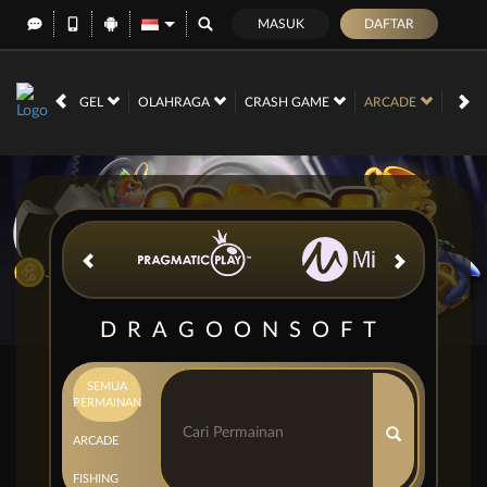
MASUK
DAFTAR
RACE
TOGEL
OLAHRAGA
CRASH GAME
ARCADE
POK
DRAGOONSOFT
SEMUA
PERMAINAN
ARCADE
FISHING