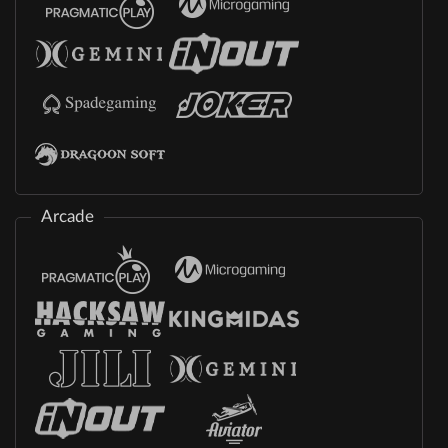
Arcade