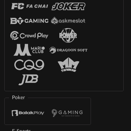
Poker