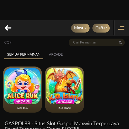
Masuk
Daftar
CQ9
SEMUA PERMAINAN
ARCADE
Alice Run
K.O. Island
GASPOL88 : Situs Slot Gaspol Maxwin Terpercaya