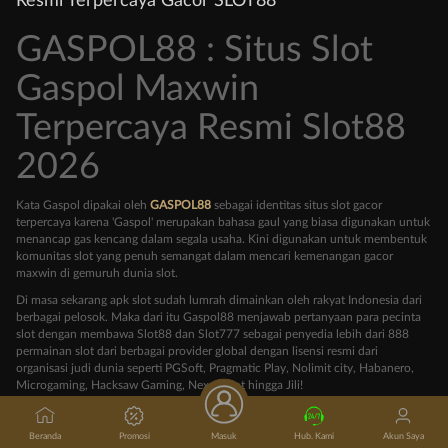
Resmi Terpercaya Gacor SLOT88
GASPOL88 : Situs Slot
Gaspol Maxwin
Terpercaya Resmi Slot88
2026
Kata Gaspol dipakai oleh
GASPOL88
sebagai identitas situs slot gacor
terpercaya karena 'Gaspol' merupakan bahasa gaul yang biasa digunakan untuk
menancap gas kencang dalam segala usaha. Kini digunakan untuk membentuk
komunitas slot yang penuh semangat dalam mencari kemenangan gacor
maxwin di gemuruh dunia slot.
Di masa sekarang apk slot sudah lumrah dimainkan oleh rakyat Indonesia dari
berbagai pelosok. Maka dari itu Gaspol88 menjawab pertanyaan para pecinta
slot dengan membawa Slot88 dan Slot777 sebagai penyedia lebih dari 888
permainan slot dari berbagai provider global dengan lisensi resmi dari
organisasi judi dunia seperti PGSoft, Pragmatic Play, Nolimit city, Habanero,
Microgaming, Hacksaw Gaming, Nexus Slot hingga Jili!
Daftar Slot Provider
Beranda
Promosi
Masuk
Hub. Kami
Akun Saya